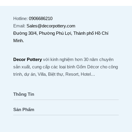
Hotline:
0906686210
Email:
Sales@decorpottery.com
Đường 30/4, Phường Phú Lợi, Thành phố Hồ Chí
Minh.
Decor Pottery
với kinh nghiệm hơn 30 năm chuyên
sản xuất, cung cấp các loại bình Gốm Décor cho công
trình, dự án, Villa, Biệt thự, Resort, Hotel…
Thông Tin
Sản Phẩm
Trang Chủ
Tất Cả Sản Phẩm
Tất Cả Bài Viết
Atlantis
Công Trình / Bảng Màu