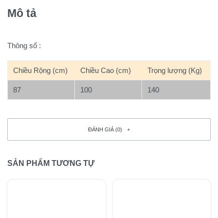
Mô tả
Thông số :
Chiều Rộng (cm)
Chiều Cao (cm)
Trọng lượng (Kg)
87
100
140
ĐÁNH GIÁ (0)
SẢN PHẨM TƯƠNG TỰ