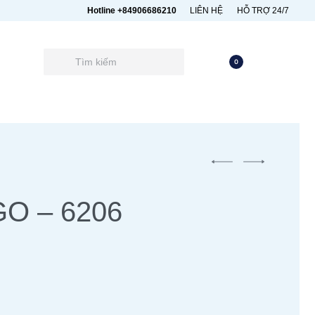
Hotline +84906686210
LIÊN HỆ
HỖ TRỢ 24/7
0
O – 6206