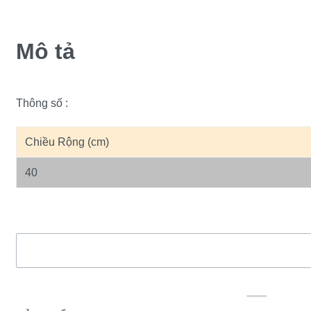
Mô tả
Thông số :
Chiều Rộng (cm)
40