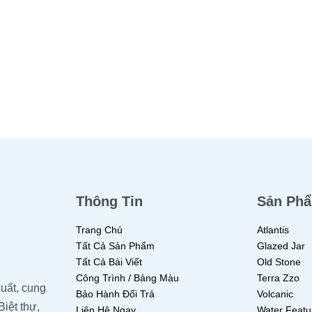
ẾP
QUICKVIEW
ĐỌC TIẾP
QUICKVIEW
Thông Tin
Sản Ph
Trang Chủ
Atlantis
Tất Cả Sản Phẩm
Glazed Jar
Tất Cả Bài Viết
Old Stone
Công Trình / Bảng Màu
Terra Zzo
uất, cung
Bảo Hành Đổi Trả
Volcanic
Biệt thự,
Liên Hệ Ngay
Water Featu