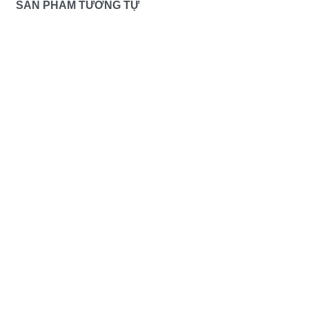
SẢN PHẨM TƯƠNG TỰ
MIRROR JAR – 6404
TALL 