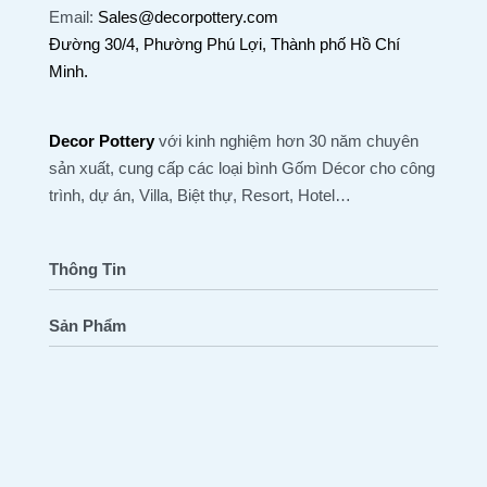
Email:
Sales@decorpottery.com
Đường 30/4, Phường Phú Lợi, Thành phố Hồ Chí
Minh.
Decor Pottery
với kinh nghiệm hơn 30 năm chuyên
sản xuất, cung cấp các loại bình Gốm Décor cho công
trình, dự án, Villa, Biệt thự, Resort, Hotel…
Thông Tin
Sản Phẩm
Trang Chủ
Tất Cả Sản Phẩm
Tất Cả Bài Viết
Atlantis
Công Trình / Bảng Màu
Glazed Jar
Bảo Hành Đổi Trả
Old Stone
Liên Hệ Ngay
Terra Zzo
Volcanic