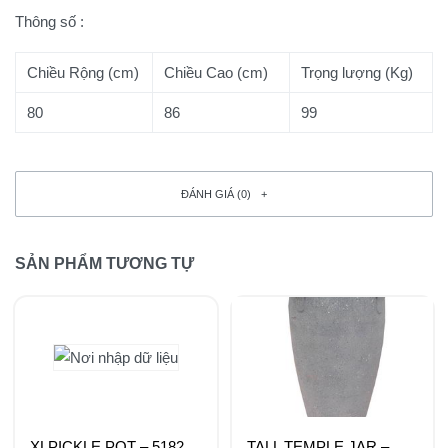
Thông số :
Chiều Rộng (cm)
Chiều Cao (cm)
Trọng lượng (Kg)
80
86
99
ĐÁNH GIÁ (0)
SẢN PHẨM TƯƠNG TỰ
XLPICKLE POT – 5182
TALL TEMPLE JAR –