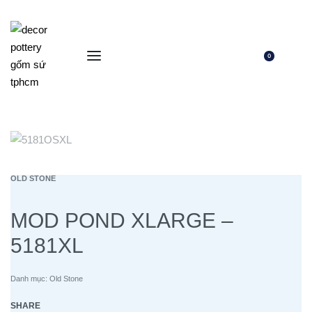
0
OLD STONE
MOD POND XLARGE –
5181XL
Danh mục:
Old Stone
SHARE