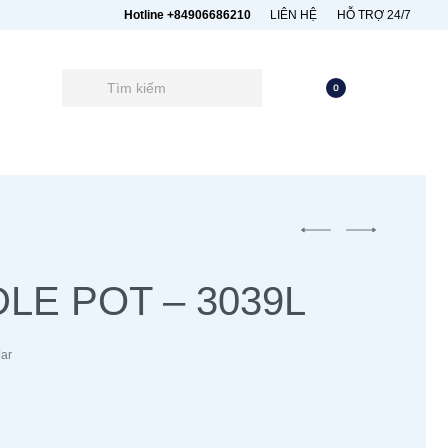
Hotline +84906686210
LIÊN HỆ
HỖ TRỢ 24/7
0
LE POT – 3039L
Jar