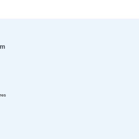
ẩm
res