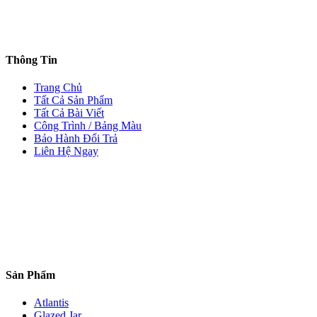
Thông Tin
Trang Chủ
Tất Cả Sản Phẩm
Tất Cả Bài Viết
Công Trình / Bảng Màu
Bảo Hành Đổi Trả
Liên Hệ Ngay
Sản Phẩm
Atlantis
Glazed Jar