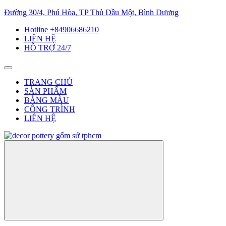
Đường 30/4, Phú Hòa, TP Thủ Dầu Một, Bình Dương
Hotline +84906686210
LIÊN HỆ
HỖ TRỢ 24/7
TRANG CHỦ
SẢN PHẨM
BẢNG MÀU
CÔNG TRÌNH
LIÊN HỆ