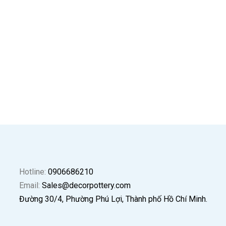
AT-6068
AT-60
ĐỌC TIẾP
QUICKVIEW
ĐỌC TI
Hotline:
0906686210
Email:
Sales@decorpottery.com
Đường 30/4, Phường Phú Lợi, Thành phố Hồ Chí Minh.