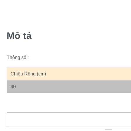
Mô tả
Thông số :
Chiều Rộng (cm)
40