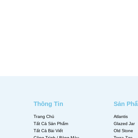
GLAZED PLANTER
VOLCANIC
44
EYE PLTR – 3029
ẾP
QUICKVIEW
ĐỌC TIẾP
QUICKVIEW
Thông Tin
Sản Ph
Trang Chủ
Atlantis
Tất Cả Sản Phẩm
Glazed Jar
Tất Cả Bài Viết
Old Stone
Công Trình / Bảng Màu
Terra Zzo