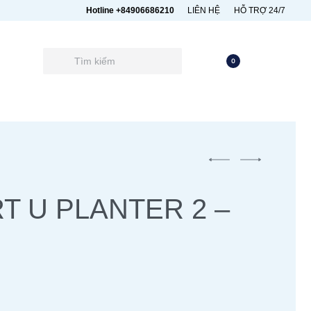
Hotline +84906686210
LIÊN HỆ
HỖ TRỢ 24/7
0
T U PLANTER 2 –