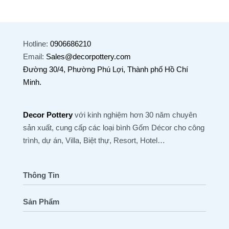
Hotline:
0906686210
Email:
Sales@decorpottery.com
Đường 30/4, Phường Phú Lợi, Thành phố Hồ Chí
Minh.
Decor Pottery
với kinh nghiệm hơn 30 năm chuyên
sản xuất, cung cấp các loại bình Gốm Décor cho công
trình, dự án, Villa, Biệt thự, Resort, Hotel…
Thông Tin
Sản Phẩm
Trang Chủ
Tất Cả Sản Phẩm
Tất Cả Bài Viết