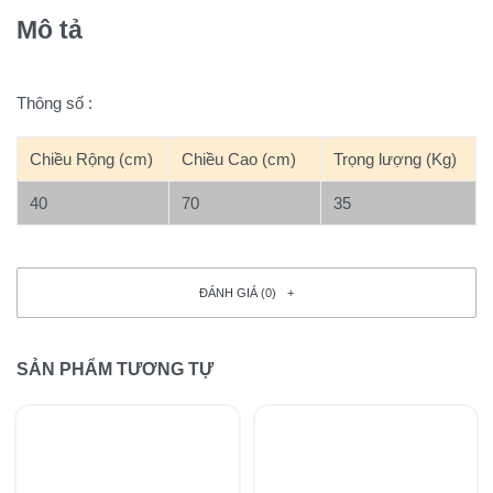
Mô tả
Thông số :
Chiều Rộng (cm)
Chiều Cao (cm)
Trọng lượng (Kg)
40
70
35
ĐÁNH GIÁ (0)
SẢN PHẨM TƯƠNG TỰ