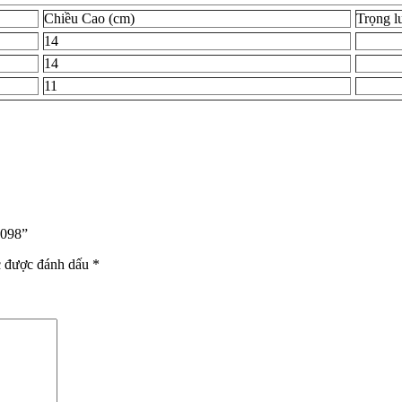
Chiều Cao (cm)
Trọng l
14
14
11
7098”
c được đánh dấu
*