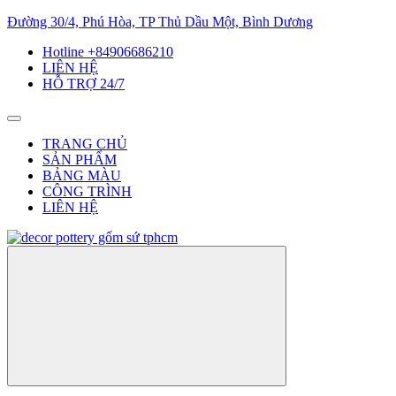
Đường 30/4, Phú Hòa, TP Thủ Dầu Một, Bình Dương
Hotline +84906686210
LIÊN HỆ
HỖ TRỢ 24/7
TRANG CHỦ
SẢN PHẨM
BẢNG MÀU
CÔNG TRÌNH
LIÊN HỆ