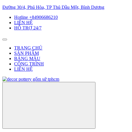
Đường 30/4, Phú Hòa, TP Thủ Dầu Một, Bình Dương
Hotline +84906686210
LIÊN HỆ
HỖ TRỢ 24/7
TRANG CHỦ
SẢN PHẨM
BẢNG MÀU
CÔNG TRÌNH
LIÊN HỆ