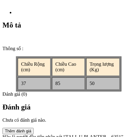
Mô tả
Thông số :
Chiều Rộng
Chiều Cao
Trọng lượng
(cm)
(cm)
(Kg)
37
85
50
Đánh giá (0)
Đánh giá
Chưa có đánh giá nào.
Thêm đánh giá
Hãy là người đầu tiên nhận xét “TALL U PLANTER – 6351”