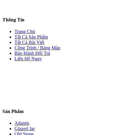
Thông Tin
Trang Chủ
Tất Cả Sản Phẩm
Tất Cả Bài Viết
Công Trình / Bảng Màu
Bảo Hành Đổi Trả
Liên Hệ Ngay
Sản Phẩm
Atlantis
Glazed Jar
Old Stone