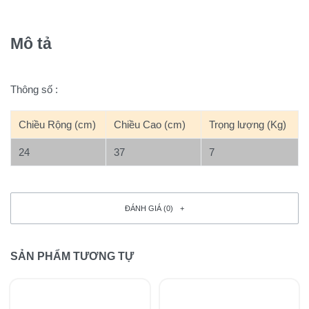
Mô tả
Thông số :
Chiều Rộng (cm)
Chiều Cao (cm)
Trọng lượng (Kg)
24
37
7
ĐÁNH GIÁ (0)
SẢN PHẨM TƯƠNG TỰ