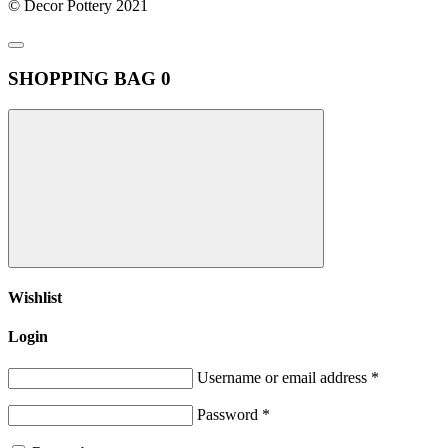
© Decor Pottery 2021
SHOPPING BAG
0
Wishlist
Login
Username or email address
*
Password
*