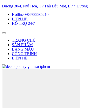
Đường 30/4, Phú Hòa, TP Thủ Dầu Một, Bình Dương
Hotline +84906686210
LIÊN HỆ
HỖ TRỢ 24/7
TRANG CHỦ
SẢN PHẨM
BẢNG MÀU
CÔNG TRÌNH
LIÊN HỆ