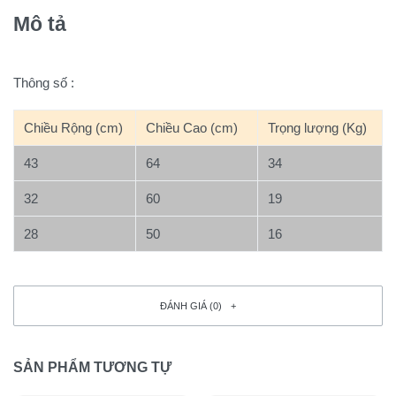
Mô tả
Thông số :
Chiều Rộng (cm)
Chiều Cao (cm)
Trọng lượng (Kg)
43
64
34
32
60
19
28
50
16
ĐÁNH GIÁ (0)
SẢN PHẨM TƯƠNG TỰ