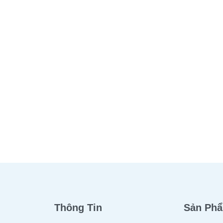
Y TALL SPOON –
PERFUME JAR – 53
ẾP
QUICKVIEW
ĐỌC TIẾP
QUICKVIEW
Thông Tin
Sản Ph