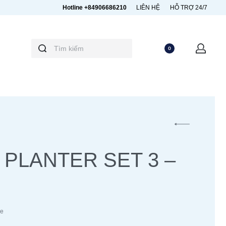
Hotline +84906686210
LIÊN HỆ
HỖ TRỢ 24/7
0
 PLANTER SET 3 –
ne