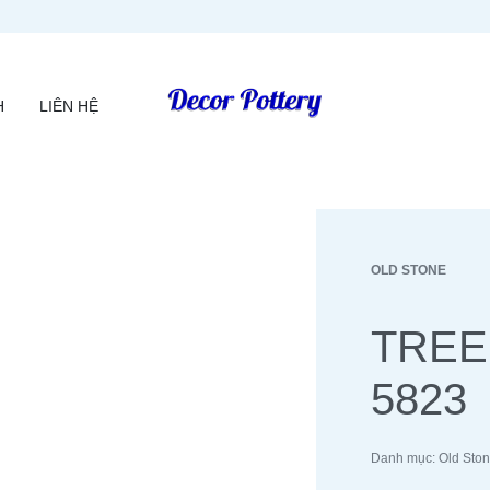
H
LIÊN HỆ
OLD STONE
TREE
5823
Danh mục:
Old Sto