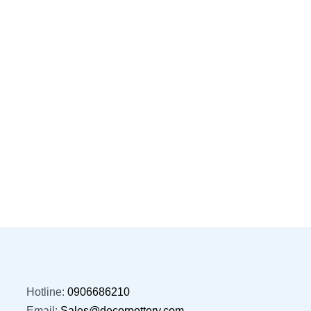
ONION POT – 5185
HONE
5230
ĐỌC TIẾP
QUICKVIEW
ĐỌC TI
Hotline:
0906686210
Email:
Sales@decorpottery.com